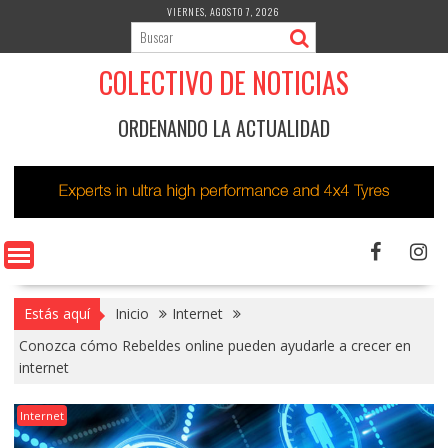
Saltar
VIERNES, AGOSTO 7, 2026
al
contenido
COLECTIVO DE NOTICIAS
ORDENANDO LA ACTUALIDAD
Estás aquí
Inicio
Internet
Conozca cómo Rebeldes online pueden ayudarle a crecer en
internet
Internet